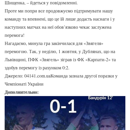
Шищенка, – йдеться у повідомленні.
Проте ми попри все продовжуємо підтримувати нашу
команду та впевнені, що це їй лише додасть наснаги і у
наступних матчах на неї обов’язково чекає заслужена
перемога!
Нагадаємо, минула гра закінчилася для «Звягеля»
перемогою. Так, у неділю, 1 жовтня, у Дублянах, що на
Львівщині, ПФК «Звягель» зіграв із ФК «Карпати-2» та
здобув перемогу із рахунком 0:2.
Джерело: 04141.com.uaКоманда зазнала другої поразки у
Чемпіонаті України
Дополнительно: