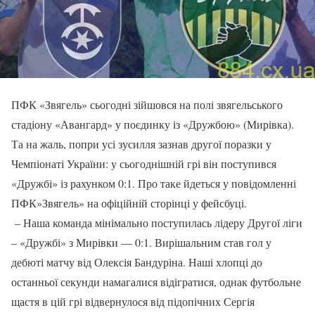
ПФК «Звягель» сьогодні зійшовся на полі звягельського
стадіону «Авангард» у поєдинку із «Дружбою» (Мирівка).
Та на жаль, попри усі зусилля зазнав другої поразки у
Чемпіонаті України: у сьогоднішній грі він поступився
«Дружбі» із рахунком 0:1. Про таке йдеться у повідомленні
ПФК»Звягель» на офіційній сторінці у фейсбуці.
– Наша команда мінімально поступилась лідеру Другої ліги
– «Дружбі» з Мирівки — 0:1. Вирішальним став гол у
дебюті матчу від Олексія Бандуріна. Наші хлопці до
останньої секунди намагалися відігратися, однак футбольне
щастя в цій грі відвернулося від підопічних Сергія