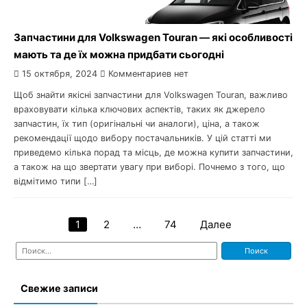
Запчастини для Volkswagen Touran — які особливості
мають та де їх можна придбати сьогодні
15 октября, 2024
Комментариев нет
Щоб знайти якісні запчастини для Volkswagen Touran, важливо
враховувати кілька ключових аспектів, таких як джерело
запчастин, їх тип (оригінальні чи аналоги), ціна, а також
рекомендації щодо вибору постачальників. У цій статті ми
приведемо кілька порад та місць, де можна купити запчастини,
а також на що звертати увагу при виборі. Почнемо з того, що
відмітимо типи […]
1
2
…
74
Далее
Навигация
Найти:
по
записям
Свежие записи