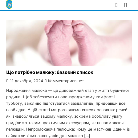
Skip
to
content
Що потрібно малюку: базовий список
11 декабря, 2024
Комментариев нет
Народження малюка — це дивовижний етап у житті будь-якої
родини. Щоб забезпечити новонародженому комфорт і
турботу, важливо підготуватися заздалегідь, придбавши все
необхідне. У цій статті ми розглянемо список основних речей,
які знадобляться вашому малюку, зокрема особливу увагу
приділимо таким практичним аксесуарам, як непромокаючі
пелюшки. Непромокаюча пелюшка: чому це маст-хев Одним із
найважливіших аксесуарів для малюка […]