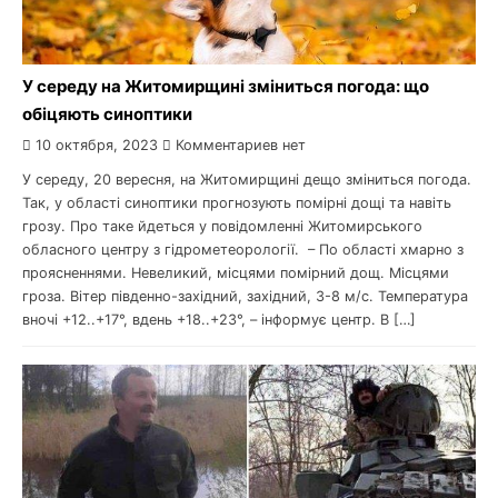
У середу на Житомирщині зміниться погода: що
обіцяють синоптики
10 октября, 2023
Комментариев нет
У середу, 20 вересня, на Житомирщині дещо зміниться погода.
Так, у області синоптики прогнозують помірні дощі та навіть
грозу. Про таке йдеться у повідомленні Житомирського
обласного центру з гідрометеорології. – По області хмарно з
проясненнями. Невеликий, місцями помірний дощ. Місцями
гроза. Вітер південно-західний, західний, 3-8 м/с. Температура
вночі +12..+17°, вдень +18..+23°, – інформує центр. В […]