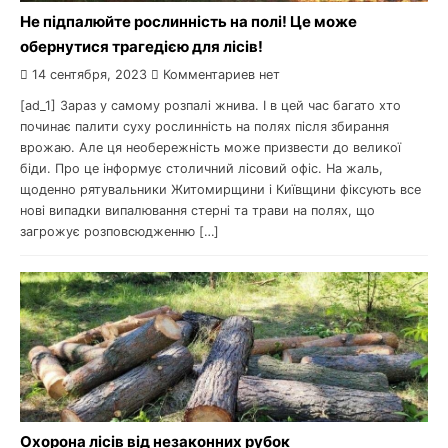
Не підпалюйте рослинність на полі! Це може
обернутися трагедією для лісів!
14 сентября, 2023
Комментариев нет
[ad_1] Зараз у самому розпалі жнива. І в цей час багато хто
починає палити суху рослинність на полях після збирання
врожаю. Але ця необережність може призвести до великої
біди. Про це інформує столичний лісовий офіс. На жаль,
щоденно рятувальники Житомирщини і Київщини фіксують все
нові випадки випалювання стерні та трави на полях, що
загрожує розповсюдженню […]
Охорона лісів від незаконних рубок