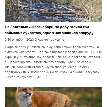
На Звягельщині вогнеборці за добу гасили три
займання сухостою, одне з них знищило споруду
10 октября, 2023
Комментариев нет
Учора за добу у Звягельському районі тричі горів сухостій на
відкритій місцевості. Про таке йдеться у повідомленні ГУ ДСНС
України у Житомирській області. Так, одне із загорянь сталося
с. Олександрівка Звягельського району. Удень за селом
місцеві побачили стовп диму та звернулися до Служби
порятунку «101». Вогнеборці, які прибули на виклик, з’ясували,
що горить сухостій 0,01 […]