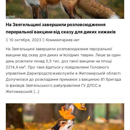
На Звягельщині завершили розповсюдження
пероральної вакцини від сказу для диких хижаків
10 октября, 2023
Комментариев нет
На Звягельщині завершили розповсюдження пероральної
вакцини від сказу для диких мʼясоїдних тварин. Лише за один
день розклали понад 5,5 тис. доз такої вакцини на площі
2214,4 км². Про таке йдеться у повідомленні Головного
управління Держпродспоживслужби в Житомирській області.
Долучилася до розкладання приманок з вакциною 81 бригада
із фахівців Звягельського райуправління ГУ ДПСС в
Житомирській […]