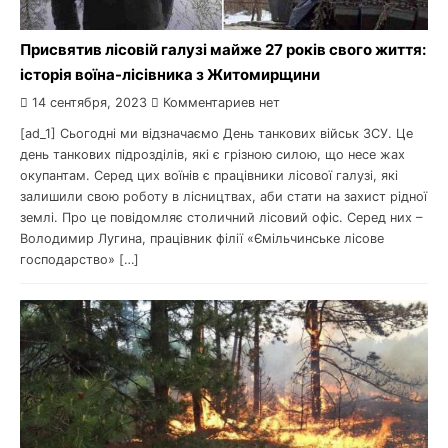
Присвятив лісовій галузі майже 27 років свого життя:
історія воїна-лісівника з Житомирщини
14 сентября, 2023
Комментариев нет
[ad_1] Сьогодні ми відзначаємо День танкових військ ЗСУ. Це
день танкових підрозділів, які є грізною силою, що несе жах
окупантам. Серед цих воїнів є працівники лісової галузі, які
залишили свою роботу в лісництвах, аби стати на захист рідної
землі. Про це повідомляє столичний лісовий офіс. Серед них –
Володимир Лугина, працівник філії «Ємільчинське лісове
господарство» […]