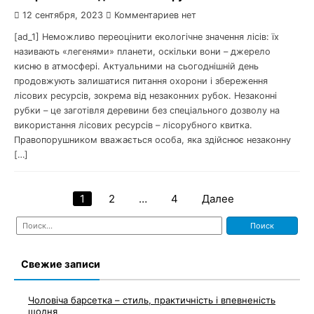
12 сентября, 2023
Комментариев нет
[ad_1] Неможливо переоцінити екологічне значення лісів: їх
називають «легенями» планети, оскільки вони – джерело
кисню в атмосфері. Актуальними на сьогоднішній день
продовжують залишатися питання охорони і збереження
лісових ресурсів, зокрема від незаконних рубок. Незаконні
рубки – це заготівля деревини без спеціального дозволу на
використання лісових ресурсів – лісорубного квитка.
Правопорушником вважається особа, яка здійснює незаконну
[…]
1
2
…
4
Далее
Навигация
Найти:
по
записям
Свежие записи
Чоловіча барсетка – стиль, практичність і впевненість
щодня