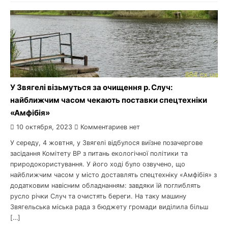
У Звягелі візьмуться за очищення р. Случ:
найближчим часом чекають поставки спецтехніки
«Амфібія»
10 октября, 2023
Комментариев нет
У середу, 4 жовтня, у Звягелі відбулося виїзне позачергове
засідання Комітету ВР з питань екологічної політики та
природокористування. У його ході було озвучено, що
найближчим часом у місто доставлять спецтехніку «Амфібія» з
додатковим навісним обладнанням: завдяки їй поглиблять
русло річки Случ та очистять береги. На таку машину
Звягельська міська рада з бюджету громади виділила більш
[…]