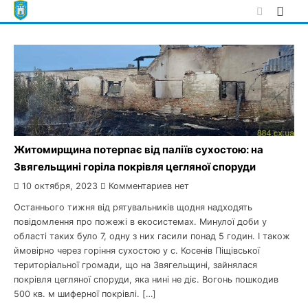
Skip
to
content
Житомирщина потерпає від паліїв сухостою: на
Звягельщині горіла покрівля цегляної споруди
10 октября, 2023
Комментариев нет
Останнього тижня від рятувальників щодня надходять
повідомлення про пожежі в екосистемах. Минулої доби у
області таких було 7, одну з них гасили понад 5 годин. І також
ймовірно через горіння сухостою у с. Косенів Піщівської
територіальної громади, що на Звягельщині, зайнялася
покрівля цегляної споруди, яка нині не діє. Вогонь пошкодив
500 кв. м шиферної покрівлі. […]