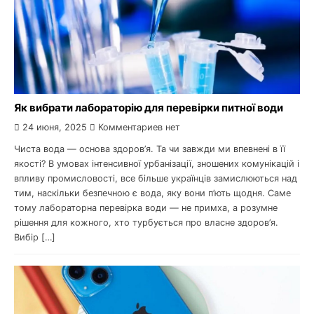
Як вибрати лабораторію для перевірки питної води
24 июня, 2025
Комментариев нет
Чиста вода — основа здоров’я. Та чи завжди ми впевнені в її
якості? В умовах інтенсивної урбанізації, зношених комунікацій і
впливу промисловості, все більше українців замислюються над
тим, наскільки безпечною є вода, яку вони п’ють щодня. Саме
тому лабораторна перевірка води — не примха, а розумне
рішення для кожного, хто турбується про власне здоров’я.
Вибір […]