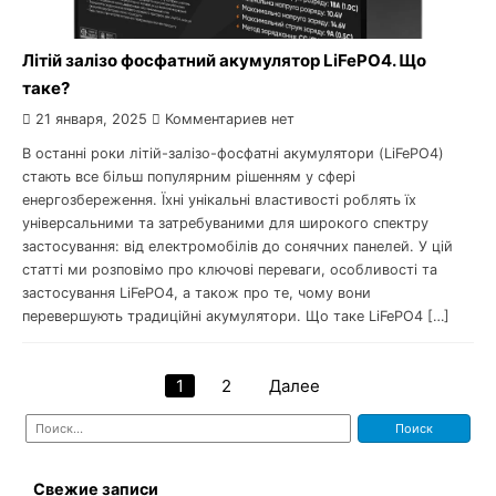
Літій залізо фосфатний акумулятор LiFePO4. Що
таке?
21 января, 2025
Комментариев нет
В останні роки літій-залізо-фосфатні акумулятори (LiFePO4)
стають все більш популярним рішенням у сфері
енергозбереження. Їхні унікальні властивості роблять їх
універсальними та затребуваними для широкого спектру
застосування: від електромобілів до сонячних панелей. У цій
статті ми розповімо про ключові переваги, особливості та
застосування LiFePO4, а також про те, чому вони
перевершують традиційні акумулятори. Що таке LiFePO4 […]
1
2
Далее
Навигация
Найти:
по
записям
Свежие записи