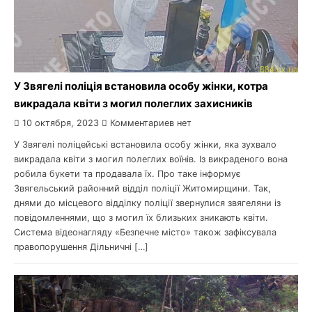
У Звягелі поліція встановила особу жінки, котра
викрадала квіти з могил полеглих захисників
10 октября, 2023
Комментариев нет
У Звягелі поліцейські встановила особу жінки, яка зухвало
викрадала квіти з могил полеглих воїнів. Із викраденого вона
робила букети та продавала їх. Про таке інформує
Звягельський районний відділ поліції Житомирщини. Так,
днями до місцевого відділку поліції звернулися звягеляни із
повідомленнями, що з могил їх близьких зникають квіти.
Система відеонагляду «Безпечне місто» також зафіксувала
правопорушення Дільничні […]