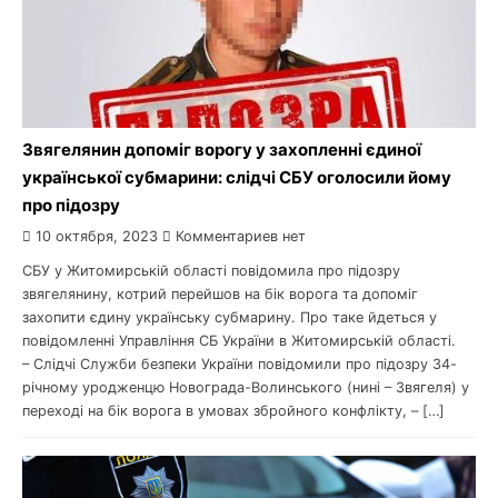
Звягелянин допоміг ворогу у захопленні єдиної
української субмарини: слідчі СБУ оголосили йому
про підозру
10 октября, 2023
Комментариев нет
СБУ у Житомирській області повідомила про підозру
звягелянину, котрий перейшов на бік ворога та допоміг
захопити єдину українську субмарину. Про таке йдеться у
повідомленні Управління СБ України в Житомирській області.
– Слідчі Служби безпеки України повідомили про підозру 34-
річному уродженцю Новограда-Волинського (нині – Звягеля) у
переході на бік ворога в умовах збройного конфлікту, – […]