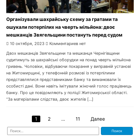
Організували шахрайську схему за гратами та
ошукали потерпілих на чверть мільйона: двоє
мешканців Звягельщини постануть перед судом
10 октября, 2023
Комментариев нет
Двох мешканців Звягельщини та мешканця Чернігівщини
судитимуть за шахрайські оборудки на понад чверть мільйона
гривень. Чоловіки, відбуваючи покарання у виправній установі
на Житомирщині, у телефонній розмові із потерпілими
представлялися представниками банку та виманювали їх
особисті дані. Вони навіть імітували жіночий голос працівниць
банку. Про це повідомляють у поліції Житомирської області.
“За матеріалами слідства, двоє жителів […]
1
2
…
11
Далее
Навигация
Найти:
по