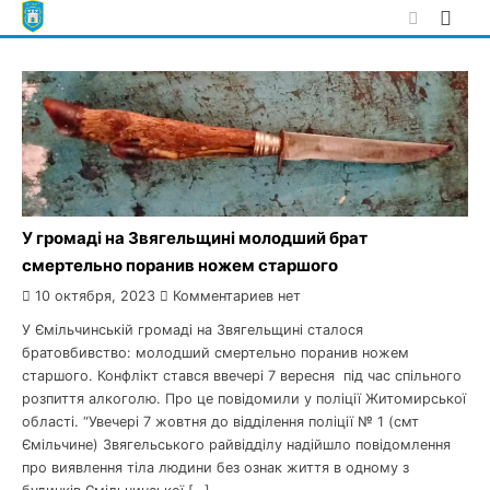
Skip
to
content
У громаді на Звягельщині молодший брат
смертельно поранив ножем старшого
10 октября, 2023
Комментариев нет
У Ємільчинській громаді на Звягельщині сталося
братовбивство: молодший смертельно поранив ножем
старшого. Конфлікт стався ввечері 7 вересня під час спільного
розпиття алкоголю. Про це повідомили у поліції Житомирської
області. “Увечері 7 жовтня до відділення поліції № 1 (смт
Ємільчине) Звягельського райвідділу надійшло повідомлення
про виявлення тіла людини без ознак життя в одному з