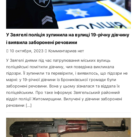
У Звягелі поліція зупинила на вулиці 19-річну дівчину
і виявила заборонені речовини
10 октября, 2023
Комментариев нет
У Звягелі днями під час патрулювання міських вулиць
поліцейські помітили дівчину, чия поведінка викликала
підозри. Її зупинили та перевірили, і виявилось, що підозри не
марні: у 19-річної дівчини із Брониківської громади були
заборонені речовини. Вона у цьому зізналася та віддала їх
поліцейським. Про таке інформує Звягельський районний
відділ поліції Житомирщини. Вилучені у дівчини заборонені
речовини […]