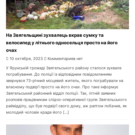
На Звягельщині зухвалець вкрав сумку та
велосипед у літнього односельця просто на його
очах
10 октября, 2023
Комментариев нет
У Ярунській громаді Звягельського району сталося зухвале
пограбування. До поліції із відповідним повідомленням
звернувся 73-річний місцевий житель, якого пограбували на
власному подвір’ї просто на його очах. Про таке інформує
Звягельський районний відділ поліції. Так, літній заявник
розповів працівникам слідчо-оперативної групи Звягельського
райвідділу, що був подвір’ї свого дому, аж раптом побачив, як
молодий чоловік краде його […]