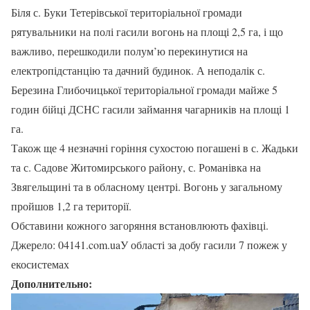
Біля с. Буки Тетерівської територіальної громади
рятувальники на полі гасили вогонь на площі 2,5 га, і що
важливо, перешкодили полум’ю перекинутися на
електропідстанцію та дачний будинок. А неподалік с.
Березина Глибочицької територіальної громади майже 5
годин бійці ДСНС гасили займання чагарників на площі 1
га.
Також ще 4 незначні горіння сухостою погашені в с. Жадьки
та с. Садове Житомирського району, с. Романівка на
Звягельщині та в обласному центрі. Вогонь у загальному
пройшов 1,2 га території.
Обставини кожного загоряння встановлюють фахівці.
Джерело: 04141.com.uaУ області за добу гасили 7 пожеж у
екосистемах
Дополнительно: