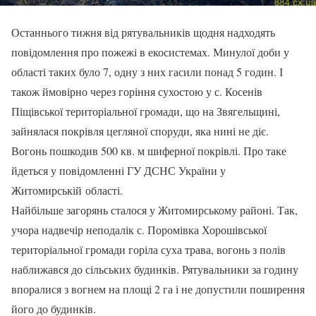
Останнього тижня від рятувальників щодня надходять
повідомлення про пожежі в екосистемах. Минулої доби у
області таких було 7, одну з них гасили понад 5 годин. І
також ймовірно через горіння сухостою у с. Косенів
Піщівської територіальної громади, що на Звягельщині,
зайнялася покрівля цегляної споруди, яка нині не діє.
Вогонь пошкодив 500 кв. м шиферної покрівлі. Про таке
йдеться у повідомленні ГУ ДСНС України у
Житомирській області.
Найбільше загорянь сталося у Житомирському районі. Так,
учора надвечір неподалік с. Поромівка Хорошівської
територіальної громади горіла суха трава, вогонь з полів
наближався до сільських будинків. Рятувальники за годину
впоралися з вогнем на площі 2 га і не допустили поширення
його до будинків.