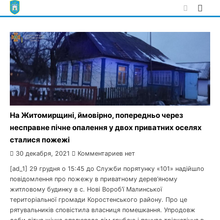
Skip
to
content
На Житомирщині, ймовірно, попередньо через
несправне пічне опалення у двох приватних оселях
сталися пожежі
30 декабря, 2021
Комментариев нет
[ad_1] 29 грудня о 15:45 до Служби порятунку «101» надійшло
повідомлення про пожежу в приватному дерев’яному
житловому будинку в с. Нові Вороб’ї Малинської
територіальної громади Коростенського району. Про це
рятувальників сповістила власниця помешкання. Упродовж