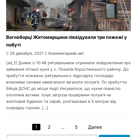
Вогнеборці Житомирщини ліквідували три пожежі у
побуті
26 декабря, 2021
Комментариев нет
[ad_1] Днями о 10:48 рятувальники отримали повідомлення про
займання літньої кухні у с. Покалів Коростенського району. До
прибуття пожежно-рятувального підрозділу господарі
власними силами намагалися загасити полум’я. По прибуттю
бійців ДСНС до місця події з’ясувалося, що кухня повністю
охоплена вогнем. Існує загроза поширення полум’я на
житловий будинок та сарай, розташовані в 5 метрах від
осередку горіння. […]
1
2
…
5
Далее
Навигация
Найти: