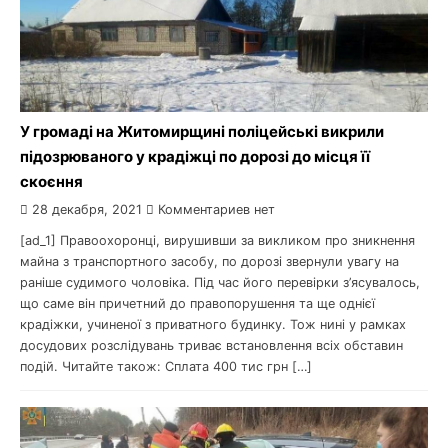
У громаді на Житомирщині поліцейські викрили
підозрюваного у крадіжці по дорозі до місця її
скоєння
28 декабря, 2021
Комментариев нет
[ad_1] Правоохоронці, вирушивши за викликом про зникнення
майна з транспортного засобу, по дорозі звернули увагу на
раніше судимого чоловіка. Під час його перевірки з’ясувалось,
що саме він причетний до правопорушення та ще однієї
крадіжки, учиненої з приватного будинку. Тож нині у рамках
досудових розслідувань триває встановлення всіх обставин
подій. Читайте також: Сплата 400 тис грн […]