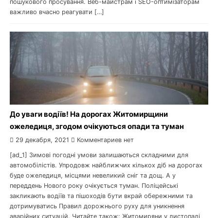
пошукового просування. Веб-майстрам і SEO-оптимізаторам
важливо вчасно реагувати […]
До уваги водіїв! На дорогах Житомирщини
ожеледиця, згодом очікуються опади та туман
29 декабря, 2021
Комментариев нет
[ad_1] Зимові погодні умови залишаються складними для
автомобілістів. Упродовж найближчих кількох діб на дорогах
буде ожеледиця, місцями невеликий сніг та дощ. А у
переддень Нового року очікується туман. Поліцейські
закликають водіїв та пішоходів бути вкрай обережними та
дотримуватись Правил дорожнього руху для уникнення
аварійних ситуацій. Читайте також: Житомиряни у листопаді