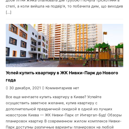
доби літня жінка опалювала дім грубою і почула тріскотіння в
стелі, а коли вийшла на подвір’я, то побачила дим, що виходив
[…]
Успей купить квартиру в ЖК Нивки-Парк до Нового
года
30 декабря, 2021
Комментариев нет
Все еще мечтаете купить квартиру в Киеве? Успейте
осуществить заветное желание, купив квартиру с
дополнительной праздничной скидкой в одной из лучших
новостроек Киева — ЖК Нивки-Парк от Интергал-Буд! Обзоры
планировок квартир В современном жилом комплексе Нивки-
Парк доступны различные варианты планировок на любой