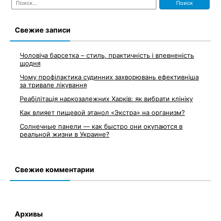
по
записям
Свежие записи
Чоловіча барсетка – стиль, практичність і впевненість
щодня
Чому профілактика судинних захворювань ефективніша
за тривале лікування
Реабілітація наркозалежних Харків: як вибрати клініку
Как влияет пищевой этанол «Экстра» на организм?
Солнечные панели — как быстро они окупаются в
реальной жизни в Украине?
Свежие комментарии
Архивы