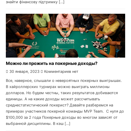
знайти фінансову підтримку […]
Можно ли прожить на покерные доходы?
30 января, 2023
Комментариев нет
Все, наверное, слышали о невероятных покерных выигрышах.
В хайроллерских турнирах можно выиграть миллионы
долларов. Но будем честны, таких результатов добиваются
единицы. А на какие доходы может рассчитывать
среднестатистический покерист? Давайте разберемся на
примерах участников покерной команды MVP Team. С нуля до
$100,000 за 2 года Покерные доходы во многом зависят от
выбранной дисциплины. В кэш […]