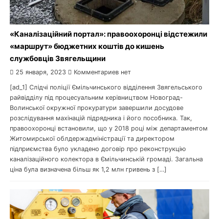
«Каналізаційний портал»: правоохоронці відстежили
«маршрут» бюджетних коштів до кишень
службовців Звягельщини
25 января, 2023
Комментариев нет
[ad_1] Слідчі поліції Ємільчинського відділення Звягельського
райвідділу під процесуальним керівництвом Новоград-
Волинської окружної прокуратури завершили досудове
розслідування махінацій підрядника і його пособника. Так,
правоохоронці встановили, що у 2018 році між департаментом
Житомирської облдержадміністрації та директором
підприємства було укладено договір про реконструкцію
каналізаційного колектора в Ємільчинській громаді. Загальна
ціна була визначена більш як 1,2 млн гривень з […]