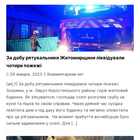
За добу рятувальники Житомирщини ліквідували
чотири пожежі
29 января, 2023
Комментариев нет
[ad_1] За добу рятувальники ліквідували чотири пожежі.
Зокрема, у м. Овруч Коростенського району горів житловий
будинок. Як з’ясувалося, господар оселі розтопив грубу на
кухні та пішов по своїм справам. Через деякий час сусідка
помітила дим з-під даху його будинку та негайно сповістила
про це рятувальників. На момент прибуття вогнеборців було
сильне задимлення у оселі. Для […]