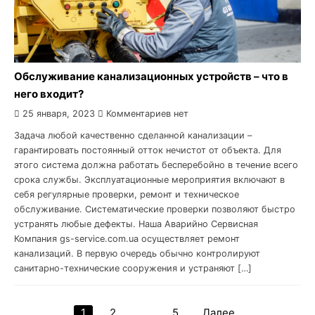
Обслуживание канализационных устройств – что в
него входит?
25 января, 2023
Комментариев нет
Задача любой качественно сделанной канализации –
гарантировать постоянный отток нечистот от объекта. Для
этого система должна работать бесперебойно в течение всего
срока службы. Эксплуатационные мероприятия включают в
себя регулярные проверки, ремонт и техническое
обслуживание. Систематические проверки позволяют быстро
устранять любые дефекты. Наша Аварийно Сервисная
Компания gs-service.com.ua осуществляет ремонт
канализаций. В первую очередь обычно контролируют
санитарно-технические сооружения и устраняют […]
1
2
…
5
Далее