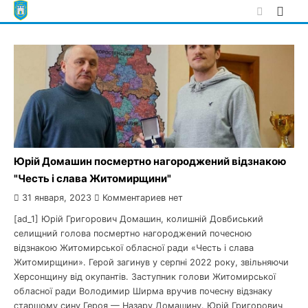
Skip
to
content
Юрій Домашин посмертно нагороджений відзнакою
"Честь і слава Житомирщини"
31 января, 2023
Комментариев нет
[ad_1] Юрій Григорович Домашин, колишній Довбиський
селищний голова посмертно нагороджений почесною
відзнакою Житомирської обласної ради «Честь і слава
Житомирщини». Герой загинув у серпні 2022 року, звільняючи
Херсонщину від окупантів. Заступник голови Житомирської
обласної ради Володимир Ширма вручив почесну відзнаку
старшому сину Героя — Назару Домашину. Юрій Григорович