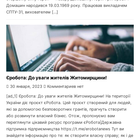
Домашин народився 19.03.1969 року. Працював викладачем
СПТУ-31, вихователем […]
Єробота: До уваги жителів Житомирщини!
30 января, 2023
Комментариев нет
[ad_1] Єробота: До уваги жителів Житомирщини! На території
України діє проєкт єРобота. Цей проєкт створений для людей,
які за допомогою безповоротних грантів, прагнуть створити
або розвинути власний бізнес. Отож, пропонуємо вам
переглянути цікавий ресурс програми єРобота|Державна
підтримка підприємництва https://t.me/erobotanews Тут ви
знайдете інформацію про те: як створити власну справу; як і де