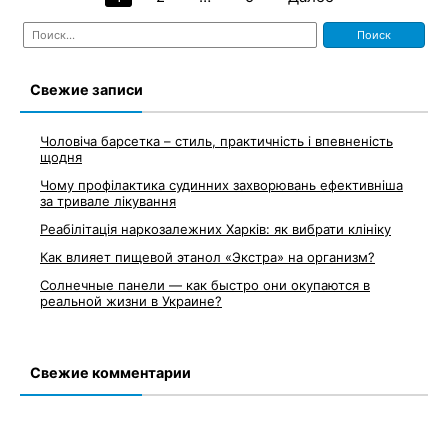
Навигация
Найти:
по
записям
Свежие записи
Чоловіча барсетка – стиль, практичність і впевненість
щодня
Чому профілактика судинних захворювань ефективніша
за тривале лікування
Реабілітація наркозалежних Харків: як вибрати клініку
Как влияет пищевой этанол «Экстра» на организм?
Солнечные панели — как быстро они окупаются в
реальной жизни в Украине?
Свежие комментарии