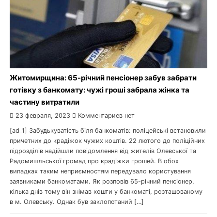
Житомирщина: 65-річний пенсіонер забув забрати
готівку з банкомату: чужі гроші забрала жінка та
частину витратили
23 февраля, 2023
Комментариев нет
[ad_1] Забудькуватість біля банкоматів: поліцейські встановили
причетних до крадіжок чужих коштів. 22 лютого до поліційних
підрозділів надійшли повідомлення від жителів Олевської та
Радомишльської громад про крадіжки грошей. В обох
випадках таким неприємностям передувало користування
заявниками банкоматами. Як розповів 65-річний пенсіонер,
кілька днів тому він знімав кошти у банкоматі, розташованому
в м. Олевську. Однак був заклопотаний […]