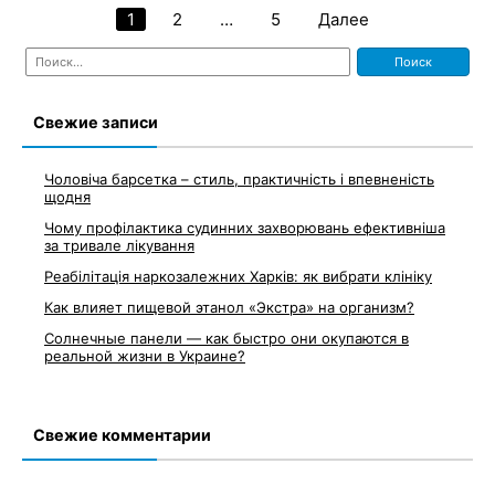
1
2
…
5
Далее
Навигация
Найти:
по
записям
Свежие записи
Чоловіча барсетка – стиль, практичність і впевненість
щодня
Чому профілактика судинних захворювань ефективніша
за тривале лікування
Реабілітація наркозалежних Харків: як вибрати клініку
Как влияет пищевой этанол «Экстра» на организм?
Солнечные панели — как быстро они окупаются в
реальной жизни в Украине?
Свежие комментарии