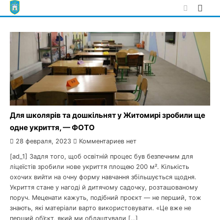
Skip
to
content
Для школярів та дошкільнят у Житомирі зробили ще
одне укриття, — ФОТО
28 февраля, 2023
Комментариев нет
[ad_1] Задля того, щоб освітній процес був безпечним для
ліцеїстів зробили нове укриття площею 200 м². Кількість
охочих вийти на очну форму навчання збільшується щодня.
Укриття стане у нагоді й дитячому садочку, розташованому
поруч. Меценати кажуть, подібний проєкт — не перший, тож
знають, які матеріали варто використовувати. «Це вже не
перший об’єкт, який ми облаштували […]