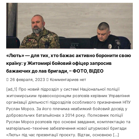
«Лють» — для тих, хто бажає активно боронити свою
країну: у Житомирі бойовий офіцер запросив
бажаючих до лав бригади, – ФОТО, ВІДЕО
26 февраля, 2023
Комментариев нет
[ad_1] Про новий підрозділ у системі Національної поліції
житомирським правоохоронцям розповів керівник Управління
організації діяльності підрозділів особливого призначення НПУ
Руслан Мороз. За його плечима неабиякий бойовий досвід у
добровольчих батальйонах з 2014 року. Полковник поліції
Руслан Мороз розповів про основні завдання, комплектацію та
матеріально-технічне забезпечення нової штурмової бригади
«Лють» під час презентації проєкту. Відтак, основною […]