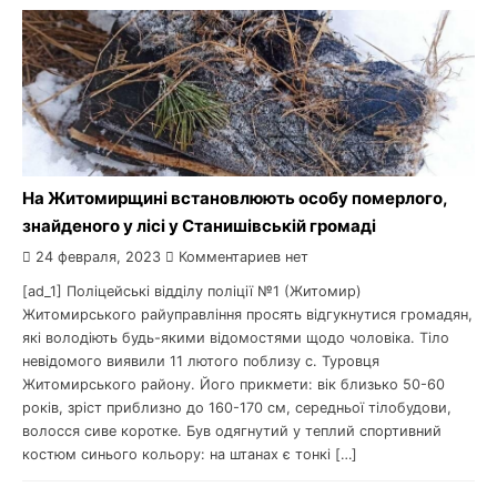
На Житомирщині встановлюють особу померлого,
знайденого у лісі у Станишівській громаді
24 февраля, 2023
Комментариев нет
[ad_1] Поліцейські відділу поліції №1 (Житомир)
Житомирського райуправління просять відгукнутися громадян,
які володіють будь-якими відомостями щодо чоловіка. Тіло
невідомого виявили 11 лютого поблизу с. Туровця
Житомирського району. Його прикмети: вік близько 50-60
років, зріст приблизно до 160-170 см, середньої тілобудови,
волосся сиве коротке. Був одягнутий у теплий спортивний
костюм синього кольору: на штанах є тонкі […]