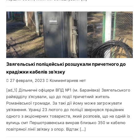
Звягельські поліцейські розшукали причетного до
крадіжки кабелів зв’язку
27 февраля, 2023
Комментариев нет
[ad_1] Дільничні офіцери ВПД №1 (м. Баранівка) Звягельського
райвідділу з’ясували, що до події причетний житель
Романівської громади. За такі дії йому може загрожувати
ув’язнення. Уранці 23 лютого до поліції звернувся працівник
одного з акціонерних товариств, який розповів, що на одній із
вулиць смт Першотравенська викрав близько 350 м кабелю
повітряної лінії зв’язку з опор. Відтак […]