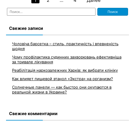
1
2
…
4
Далее
Навигация
Найти:
по
записям
Свежие записи
Чоловіча барсетка – стиль, практичність і впевненість
щодня
Чому профілактика судинних захворювань ефективніша
за тривале лікування
Реабілітація наркозалежних Харків: як вибрати клініку
Как влияет пищевой этанол «Экстра» на организм?
Солнечные панели — как быстро они окупаются в
реальной жизни в Украине?
Свежие комментарии