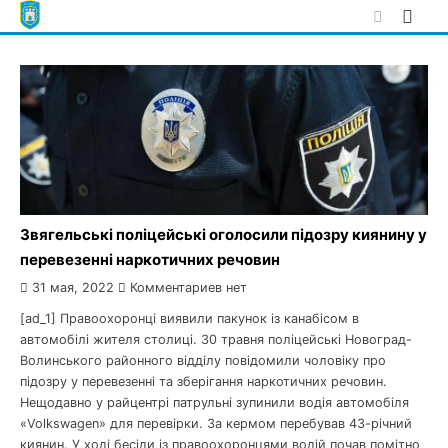
Skip
to
content
Звягельські поліцейські оголосили підозру киянину у
перевезенні наркотичних речовин
31 мая, 2022
Комментариев нет
[ad_1] Правоохоронці виявили пакунок із канабісом в
автомобілі жителя столиці. 30 травня поліцейські Новоград-
Волинського районного відділу повідомили чоловіку про
підозру у перевезенні та зберігання наркотичних речовин.
Нещодавно у райцентрі патрульні зупинили водія автомобіля
«Volkswagen» для перевірки. За кермом перебував 43-річний
киянин. У ході бесіди із правоохоронцями водій почав помітно