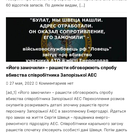
60 відсотків запасів. По деякім видам, […]
«Його замочили» – рашисти обговорюють спробу
вбивства співробітника Запорізької АЕС
27 мая, 2022
Комментариев нет
[ad_1] «Його замочили» – рашисти обговорюють спробу
вбивства співробітника Запорізької АЕС Перехоплення розмов
окупантів розкривають деталі злочину рашистів проти
персоналу Запорізької АЕС в захопленому Енергодарі. Йдеться
про замах на життя Сергія Швеця – працівника енерго-
ремонтного підрозділу АЕС. Співробітники карального загону
рашистів спочатку з’ясовують особисті дані Швеця. Потім дають