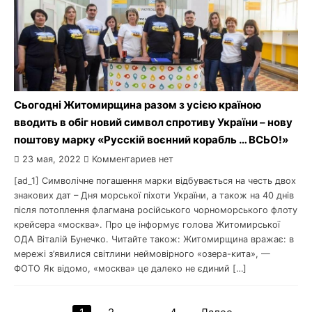
Сьогодні Житомирщина разом з усією країною
вводить в обіг новий символ спротиву України – нову
поштову марку «Русскій воєнний корабль … ВСЬО!»
23 мая, 2022
Комментариев нет
[ad_1] Символічне погашення марки відбувається на честь двох
знакових дат – Дня морської піхоти України, а також на 40 днів
після потоплення флагмана російського чорноморського флоту
крейсера «москва». Про це інформує голова Житомирської
ОДА Віталій Бунечко. Читайте також: Житомирщина вражає: в
мережі з’явилися світлини неймовірного «озера-кита», —
ФОТО Як відомо, «москва» це далеко не єдиний […]