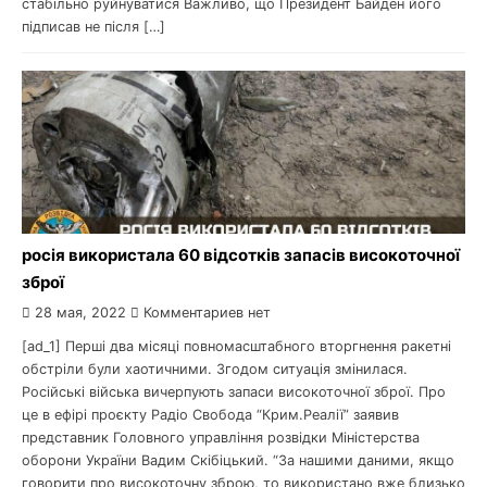
стабільно руйнуватися Важливо, що Президент Байден його
підписав не після […]
росія використала 60 відсотків запасів високоточної
зброї
28 мая, 2022
Комментариев нет
[ad_1] Перші два місяці повномасштабного вторгнення ракетні
обстріли були хаотичними. Згодом ситуація змінилася.
Російські війська вичерпують запаси високоточної зброї. Про
це в ефірі проєкту Радіо Свобода “Крим.Реалії” заявив
представник Головного управління розвідки Міністерства
оборони України Вадим Скібіцький. “За нашими даними, якщо
говорити про високоточну зброю, то використано вже близько