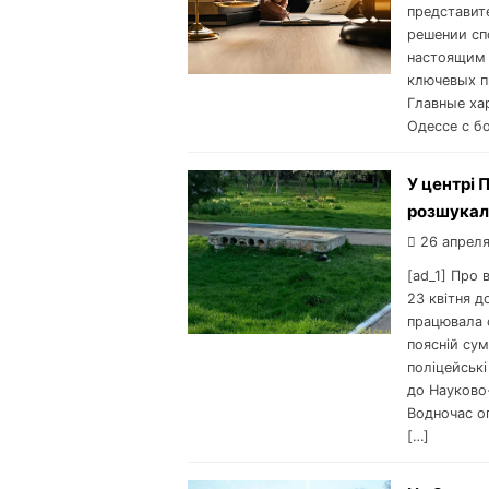
представит
решении сп
настоящим 
ключевых п
Главные ха
Одессе с б
У центрі 
розшукали
26 апреля
[ad_1] Про 
23 квітня д
працювала с
поясній су
поліцейські
до Науково
Водночас оп
[…]