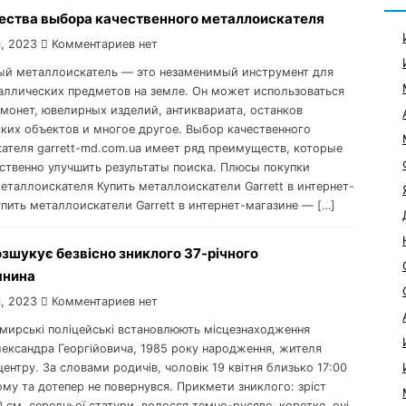
ства выбора качественного металлоискателя
, 2023
Комментариев нет
ый металлоискатель — это незаменимый инструмент для
аллических предметов на земле. Он может использоваться
 монет, ювелирных изделий, антиквариата, останков
ких объектов и многое другое. Выбор качественного
ателя garrett-md.com.ua имеет ряд преимуществ, которые
ственно улучшить результаты поиска. Плюсы покупки
еталлоискателя Купить металлоискатели Garrett в интернет-
упить металлоискатели Garrett в интернет-магазине — […]
озшукує безвісно зниклого 37-річного
янина
, 2023
Комментариев нет
омирські поліцейські встановлюють місцезнаходження
ександра Георгійовича, 1985 року народження, жителя
ентру. За словами родичів, чоловік 19 квітня близько 17:00
му та дотепер не повернувся. Прикмети зниклого: зріст
 см, середньої статури, волосся темно-русяве, коротке, очі