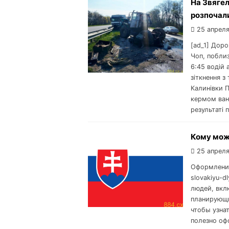
На Звягел
розпочал
25 апреля
[ad_1] Доро
Чоп, поблиз
6:45 водій 
зіткнення з
Калинівки П
кермом ван
результаті 
Кому мож
25 апреля
Оформление 
slovakiyu-
людей, вкл
планирующи
чтобы узна
полезно оф