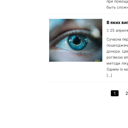
при помощ
быть сложн
В яких ви
25 апреля
Сучасна пер
пошкоджена
донора. Цей
рогівкою вп
методи лік
Одним із на
[…]
1
2