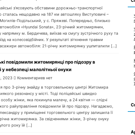
С
цейські з’ясовують обставини дорожньо-транспортної
о сталась нещодавно на 187 км автошляху Виступовичі –
Могилів-Подільський, у с. Пряжеві. Попередньо, близько
автомобіля «Hyundai Sonata», 23-річний житомирянин,
 напрямку м. Бердичева, виїхав на смугу зустрічного руху та
їзд на колесовідбійник. У результаті зіткнення травми
асажири автомобіля: 21-річну житомирянку ушпиталили […]
кі повідомили житомирянці про підозру в
 у небезпеці малолітньої онуки
, 2023
Комментариев нет
рія про 3-річну знайду в торговельному центрі Житомира
иякого резонансу у місті. Тоді поліцейські швидко
особу жінки, яка покинула малечу, а 24 квітня — слідчі
С
ого райуправління повідомили їй про підозру. Нагадаємо,
лександру у приміщенні торговельного центру залишила її
річна житомирянка. За свідченнями жінки, 3-річну онуку
лого року їй […]
А