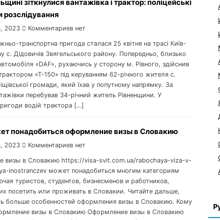
ьщині зіткнулися вантажівка і трактор: поліцейські
и розслідування
, 2023
Комментариев нет
жньо-транспортна пригода сталася 25 квітня на трасі Київ-
у с. Дідовичів Звягельського району. Попередньо, близько
автомобіля «DAF», рухаючись у сторону м. Рівного, здійснив
 трактором «Т-150» під керуванням 62-річного жителя с.
іщівської громади, який їхав у попутному напрямку. За
тажівки перебував 34-річний житель Рівненщини. У
пригоди водій трактора […]
ет понадобиться оформление визы в Словакию
, 2023
Комментариев нет
визы в Словакию https://visa-svit.com.ua/rabochaya-viza-v-
dlya-inostranczev может понадобиться многим категориям
ючая туристов, студентов, бизнесменов и работников,
х посетить или проживать в Словакии. Читайте дальше,
ть больше особенностей оформления визы в Словакию. Кому
Р
ормление визы в Словакию Оформление визы в Словакию