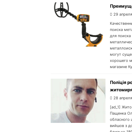
Преимуще
29 апреля
Качественн
поиска мет
для поиска
металличес
металлоиск
могут суще
хорошего м
магазине К
Поліція р
житомир
28 апреля
[ad_1] Жит
Пащенка Ол
обласного ц
вийшов з до
близько 180