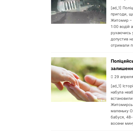
[ad_1] Полі
пригоди, щ
Житомир – 
1:00 водій 
рухаючись у
допустив на
отримали п
Поліцейсь
залишенні
29 апреля
[ad_1] Істо
набула неаб
встановили 
Житомирськ
маленьку О
бабуся, 48-
восени мину