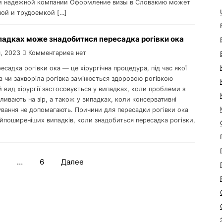
и надежной компании Оформление визы в Словакию может
ой и трудоемкой […]
падках може знадобитися пересадка рогівки ока
, 2023
Комментариев нет
есадка рогівки ока — це хірургічна процедура, під час якої
 чи захворіла рогівка замінюється здоровою рогівкою
 вид хірургії застосовується у випадках, коли проблеми з
ливають на зір, а також у випадках, коли консервативні
ування не допомагають. Причини для пересадки рогівки ока
йпоширеніших випадків, коли знадобиться пересадка рогівки,
…
6
Далее
Навигация
по
записям