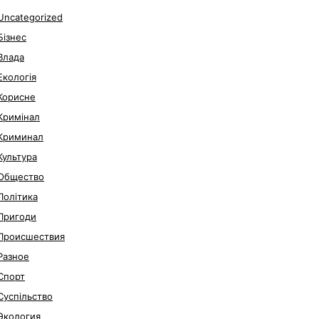
Uncategorized
Бізнес
Влада
Екологія
Корисне
Кримінал
Криминал
Культура
Общество
Політика
Пригоди
Происшествия
Разное
Спорт
Суспільство
Экология