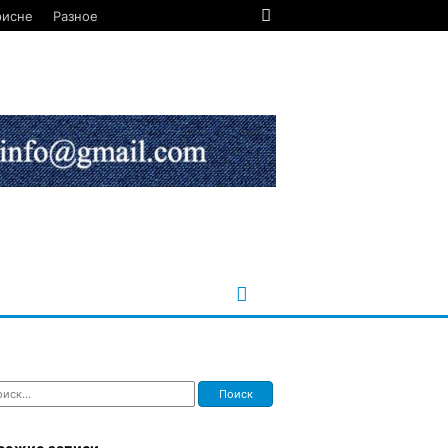
рисне
Разное
ти: