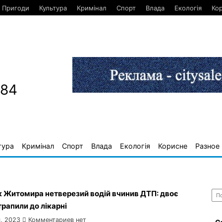
Пригоди
Культура
Кримінал
Спорт
Влада
Екологія
Ко
884
тура
Кримінал
Спорт
Влада
Екологія
Корисне
Разное
Най
к Житомира нетверезий водій вчинив ДТП: двоє
рапили до лікарні
, 2023
Комментариев нет