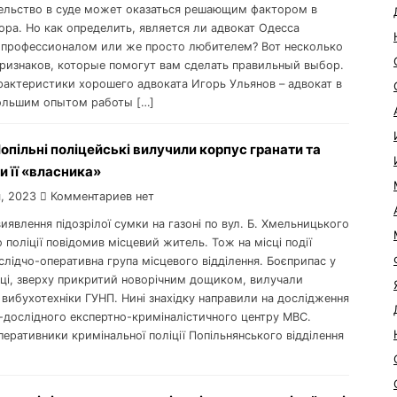
ельство в суде может оказаться решающим фактором в
ора. Но как определить, является ли адвокат Одесса
профессионалом или же просто любителем? Вот несколько
ризнаков, которые помогут вам сделать правильный выбор.
рактеристики хорошего адвоката Игорь Ульянов – адвокат в
ольшим опытом работы […]
Попільні поліцейські вилучили корпус гранати та
 її «власника»
, 2023
Комментариев нет
виявлення підозрілої сумки на газоні по вул. Б. Хмельницького
о поліції повідомив місцевий житель. Тож на місці події
лідчо-оперативна група місцевого відділення. Боєприпас у
мці, зверху прикритий новорічним дощиком, вилучали
 вибухотехніки ГУНП. Нині знахідку направили на дослідження
-дослідного експертно-криміналістичного центру МВС.
еративники кримінальної поліції Попільнянського відділення