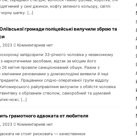
 одягнений у сині джинси, кофту зеленого кольору, світлі
 чорну шапку. […]
Оліївської громади поліцейські вилучили зброю та
си
, 2023
Комментариев нет
оохоронці запідозрили 33-річного чоловіка у незаконному
 з наркотичними засобами, відтак за місцем його
 26 квітня провели санкціонований обшук. Разом з
 хімічними речовинами у домоволодінні виявили й інші
предмети. Працівники слідчо-оперативної групи відділу
 Житомирського райуправління вилучили з обійстя чоловіка
гвинтівку з обрізаним стволом, саморобний та шумовий
штик-ножі, […]
ить грамотного адвоката от любителя
, 2023
Комментариев нет
двоката не стоит рисковать — качественное