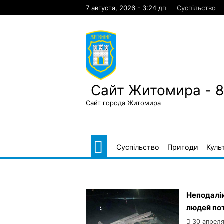
Skip
7 августа, 2026 - 3:24 дп
Суспільство
to
content
Сайт Житомира - 
Сайт города Житомира
Суспільство
Пригоди
Куль
Неподалі
людей пот
30 апреля