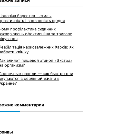
вежие записи
Чоловіча барсетка – стиль,
практичність і впевненість щодня
Чому профілактика судинних
захворювань ефективніша за тривале
лікування
Реабілітація наркозалежних Харків: як
вибрати клініку
Как влияет пищевой этанол «Экстра»
на организм?
Солнечные панели — как быстро они
окупаются в реальной жизни в
Украине?
вежие комментарии
рхивы