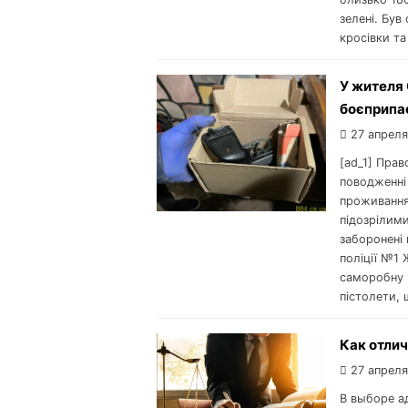
зелені. Був
кросівки та
У жителя 
боєприпа
27 апреля
[ad_1] Прав
поводженні
проживання
підозрілими
заборонені 
поліції №1
саморобну 
пістолети, 
Как отлич
27 апреля
В выборе а