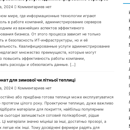
а, 2024
Комментариев нет
ном мире, где информационные технологии играют
оль в работе компаний, администрирование серверов
 одним из важнейших аспектов эффективного
ования бизнеса. От этого процесса зависит не только
ть и безопасность ИТ-инфраструктуры, но и её
ельность. Квалифицированные услуги администрирование
редлагают множество преимуществ, которые могут
о повысить эффективность работы компании,
вать расходы и обезопасить данные. […]
нат для зимової чи літньої теплиці
а, 2024
Комментариев нет
мостійно або придбана готова теплиця може експлуатуватися
о протягом цілого року. Проектуючи теплицю, дуже важливо
підібрати матеріали для покриття, найбільш популярним
на сьогодні залишається сотовий полікарбонат, рідше
 Ці матеріали значно міцніші за інші, достатньо прозорі, а
х легше ніж інші. Тому досвідчені фермери радять для