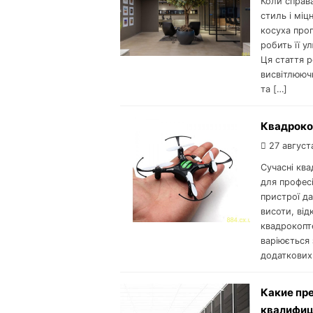
Коли справ
стиль і міц
косуха проп
робить її у
Ця стаття р
висвітлюючи
та […]
Квадроко
27 август
Сучасні кв
для професі
пристрої да
висоти, від
квадрокопте
варіюється 
додаткових
Какие пр
квалифиц