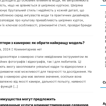
С
а доходить до основних елементів моди, які випромінюють
ність, ніщо не зрівняється зі шкіряною курткою. Шкіряна
онує брутальний стиль і надійність у кожній деталі, що
любленою серед ентузіастів моди та практичних дизайнерів.
озповідає про культову привабливість шкіряних курток,
 їх ключові особливості, різноманітні стилі, провідні бренди
птери з камерою: як обрати найкращу модель?
а, 2024
Комментариев нет
адрокоптери з камерою стали невід’ємним інструментом як
йних фотографів і відеографів, так і для любителів. Ці
ють змогу захоплювати унікальні кадри та відеоролики з
криваючи нові можливості для творчості та дослідження. На
р з камерою ціна має велике значення, оскільки вона
залежно від якості камери, дальності польоту, наявності
С
 функцій […]
еимущества могут предложить
А
ированные услуги администрирование серверов