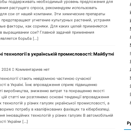
тобы поддерживать необходимый уровень предложения для
ения растущего спроса, рекомендуем использовать
для сои от нашей компании. Эти химические препараты
 предотвращают угнетение культурных растений, устраняя
ные факторы, как сорняки. Для каких целей применяются
в выращивании сои? Главной задачей применения
 является борьба […]
ні технології в українській промисловості: Майбутні
, 2024
Комментариев нет
 технології стають невід’ємною частиною сучасної
ті в Україні. Їхнє впровадження сприяє підвищенню
ті виробництва, зниженню витрат та покращенню якості
У цій статті ми розглянемо основні тенденції впровадження
х технологій у різних галузях української промисловості, а
оримо потребу в кваліфікованих фахівцях та кібербезпеці.
я інноваційних технологій у різних галузях В автомобільній
сті України […]
Р