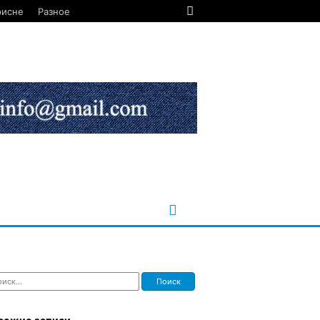
рисне
Разное
ти: