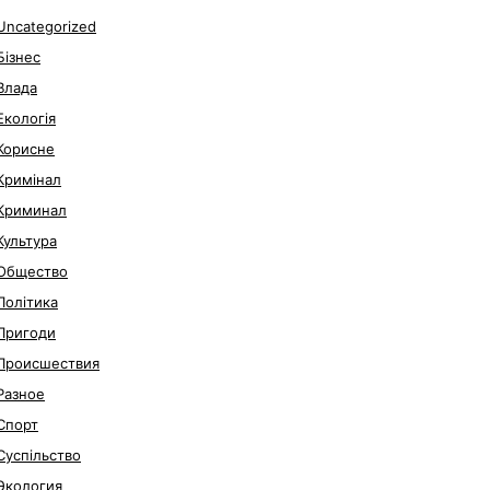
Uncategorized
Бізнес
Влада
Екологія
Корисне
Кримінал
Криминал
Культура
Общество
Політика
Пригоди
Происшествия
Разное
Спорт
Суспільство
Экология