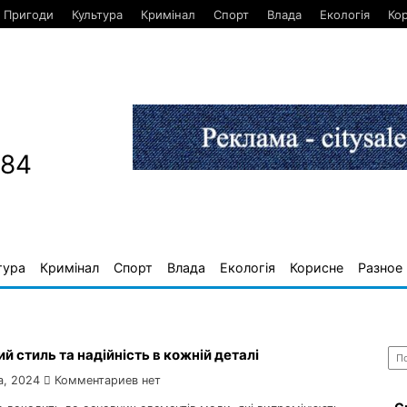
Пригоди
Культура
Кримінал
Спорт
Влада
Екологія
Ко
884
тура
Кримінал
Спорт
Влада
Екологія
Корисне
Разное
Най
й стиль та надійність в кожній деталі
а, 2024
Комментариев нет