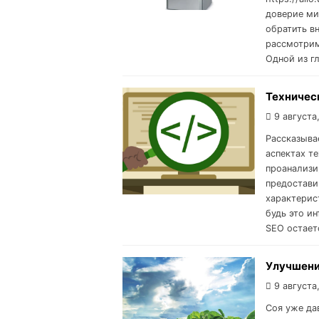
доверие ми
обратить в
рассмотрим
Одной из г
Техничес
9 августа
Рассказывае
аспектах т
проанализи
предостави
характерис
будь это и
SEO остает
Улучшени
9 августа
Соя уже да