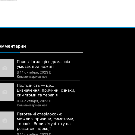
омментарии
Парові інгаляції в домашніх
умовах при нежиті
14 октября, 2023
Комментариев нет
Пастозність — це…
Визначення, причини, ознаки,
симптоми та терапія
14 октября, 2023
Комментариев нет
Патогенні стафілококи:
можливі причини, симптоми,
терапія. Вплив імунітету на
розвиток інфекції
14 октября, 2023