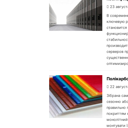
23 август
В современ
ключевую р
становится
функционир
стабильнос
производит
серверов п
существенн
оптимизиро
Полікарбо
22 август
Зібрана са
сезонно аб
правильно 
покриттям 
монолітний.
монтувати ї