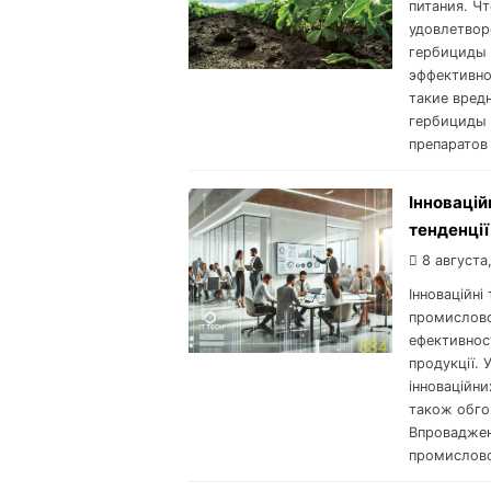
питания. Ч
удовлетвор
гербициды 
эффективно
такие вред
гербициды 
препаратов
Інновацій
тенденції
8 августа
Інноваційні
промисловос
ефективнос
продукції. 
інноваційни
також обгов
Впровадженн
промислово