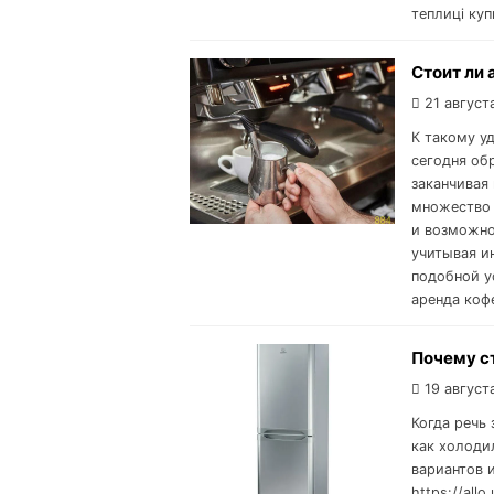
теплиці куп
Стоит ли
21 август
К такому у
сегодня об
заканчивая
множество 
и возможно
учитывая и
подобной у
аренда коф
Почему ст
19 август
Когда речь
как холоди
вариантов и
https://allo