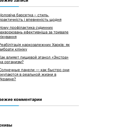
вежие записи
Чоловіча барсетка – стиль,
практичність і впевненість щодня
Чому профілактика судинних
захворювань ефективніша за тривале
лікування
Реабілітація наркозалежних Харків: як
вибрати клініку
Как влияет пищевой этанол «Экстра»
на организм?
Солнечные панели — как быстро они
окупаются в реальной жизни в
Украине?
вежие комментарии
рхивы