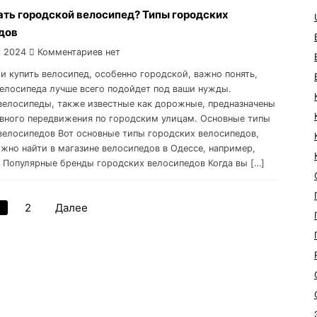
ать городской велосипед? Типы городских
дов
, 2024
Комментариев нет
и купить велосипед, особенно городской, важно понять,
велосипеда лучше всего подойдет под ваши нужды.
велосипеды, также известные как дорожные, предназначены
вного передвижения по городским улицам. Основные типы
велосипедов Вот основные типы городских велосипедов,
жно найти в магазине велосипедов в Одессе, например,
 Популярные бренды городских велосипедов Когда вы […]
1
2
Далее
Навигация
по
записям