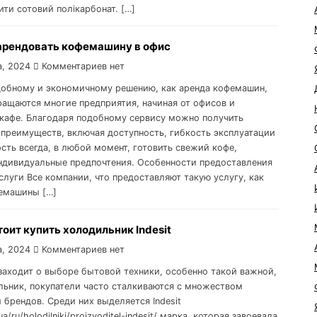
ити сотовий полікарбонат. […]
 арендовать кофемашину в офис
а, 2024
Комментариев нет
добному и экономичному решению, как аренда кофемашин,
ращаются многие предприятия, начиная от офисов и
 кафе. Благодаря подобному сервису можно получить
преимуществ, включая доступность, гибкость эксплуатации
сть всегда, в любой момент, готовить свежий кофе,
ндивидуальные предпочтения. Особенности предоставления
слуги Все компании, что предоставляют такую услугу, как
емашины […]
оит купить холодильник Indesit
а, 2024
Комментариев нет
 заходит о выборе бытовой техники, особенно такой важной,
льник, покупатели часто сталкиваются с множеством
 брендов. Среди них выделяется Indesit
.ua/ru/holodilniki/proizvoditel-indesit/ марка, которая завоевала