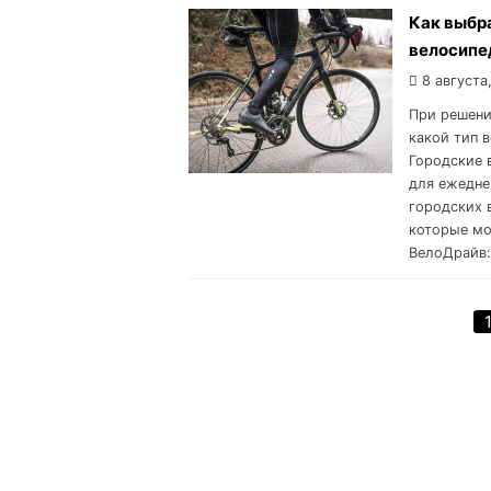
Как выбр
велосипе
8 августа
При решени
какой тип 
Городские 
для ежедне
городских 
которые мо
ВелоДрайв: