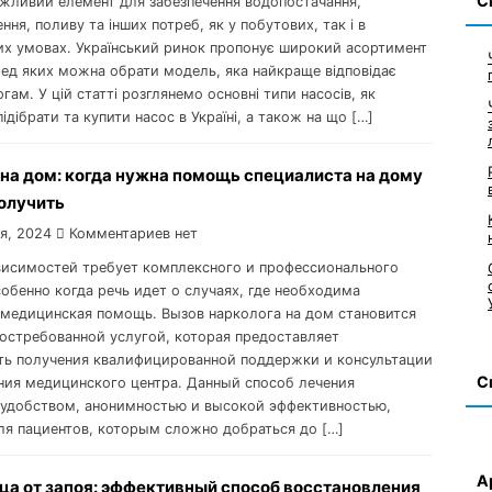
С
ажливий елемент для забезпечення водопостачання,
ння, поливу та інших потреб, як у побутових, так і в
х умовах. Український ринок пропонує широкий асортимент
ред яких можна обрати модель, яка найкраще відповідає
ам. У цій статті розглянемо основні типи насосів, як
ідібрати та купити насос в Україні, а також на що […]
 на дом: когда нужна помощь специалиста на дому
получить
я, 2024
Комментариев нет
висимостей требует комплексного и профессионального
собенно когда речь идет о случаях, где необходима
 медицинская помощь. Вызов нарколога на дом становится
востребованной услугой, которая предоставляет
ь получения квалифицированной поддержки и консультации
С
ния медицинского центра. Данный способ лечения
 удобством, анонимностью и высокой эффективностью,
ля пациентов, которым сложно добраться до […]
А
ца от запоя: эффективный способ восстановления