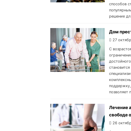
способов с
популярным
решение для
Дом прес
27 октябр
С возрасто
ограничени
достойного
становится
специализи
комплексны
поддержку,
позволяет 
Лечение а
свободе 
26 октябр