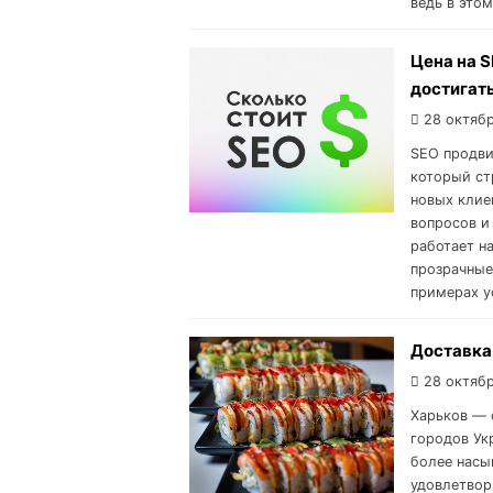
ведь в этом
Цена на S
достигат
28 октябр
SEO продви
который ст
новых клие
вопросов и
работает н
прозрачные
примерах у
Доставка
28 октябр
Харьков — 
городов Ук
более насы
удовлетвор