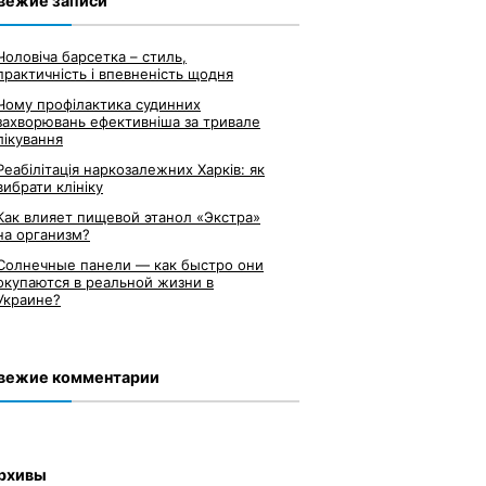
вежие записи
Чоловіча барсетка – стиль,
практичність і впевненість щодня
Чому профілактика судинних
захворювань ефективніша за тривале
лікування
Реабілітація наркозалежних Харків: як
вибрати клініку
Как влияет пищевой этанол «Экстра»
на организм?
Солнечные панели — как быстро они
окупаются в реальной жизни в
Украине?
вежие комментарии
рхивы