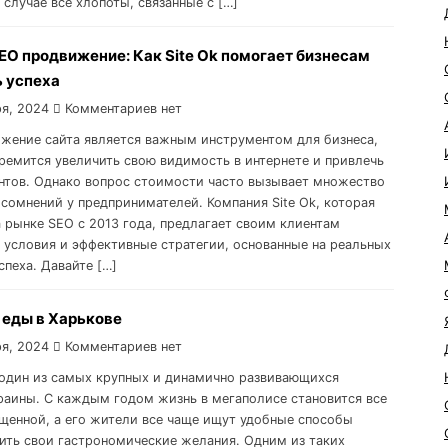
 случае все хлопоты, связанные с […]
EO продвижение: Как Site Ok помогает бизнесам
ь успеха
я, 2024
Комментариев нет
жение сайта является важным инструментом для бизнеса,
ремится увеличить свою видимость в интернете и привлечь
нтов. Однако вопрос стоимости часто вызывает множество
 сомнений у предпринимателей. Компания Site Ok, которая
а рынке SEO с 2013 года, предлагает своим клиентам
 условия и эффективные стратегии, основанные на реальных
спеха. Давайте […]
 еды в Харькове
я, 2024
Комментариев нет
один из самых крупных и динамично развивающихся
раины. С каждым годом жизнь в мегаполисе становится все
щенной, а его жители все чаще ищут удобные способы
ить свои гастрономические желания. Одним из таких