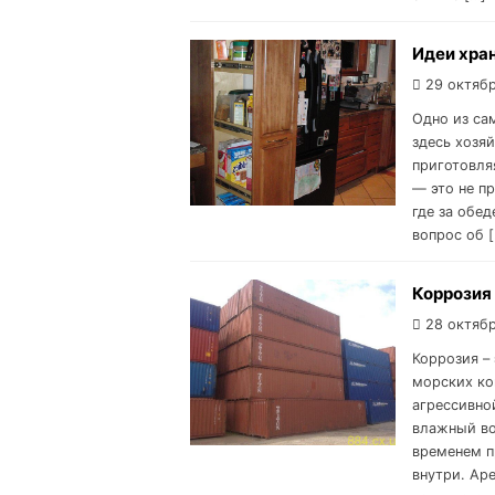
Идеи хран
29 октябр
Одно из са
здесь хозя
приготовля
— это не п
где за обе
вопрос об 
Коррозия
28 октябр
Коррозия –
морских ко
агрессивно
влажный во
временем п
внутри. Ар