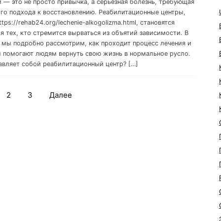
 — это не просто привычка, а серьезная болезнь, требующая
го подхода к восстановлению. Реабилитационные центры,
ttps://rehab24.org/lechenie-alkogolizma.html, становятся
я тех, кто стремится вырваться из объятий зависимости. В
е мы подробно рассмотрим, как проходит процесс лечения и
ы помогают людям вернуть свою жизнь в нормальное русло.
авляет собой реабилитационный центр? […]
2
3
Далее
Навигация
по
записям