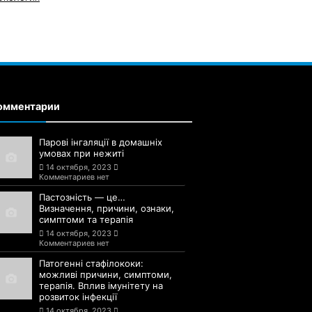
омментарии
Парові інгаляції в домашніх
умовах при нежиті
14 октября, 2023
Комментариев нет
Пастозність — це…
Визначення, причини, ознаки,
симптоми та терапія
14 октября, 2023
Комментариев нет
Патогенні стафілококи:
можливі причини, симптоми,
терапія. Вплив імунітету на
розвиток інфекції
14 октября, 2023