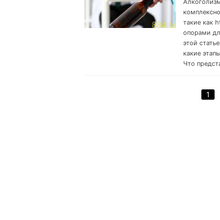
Алкоголизм
комплексно
такие как h
опорами дл
этой стать
какие этап
Что предст
1