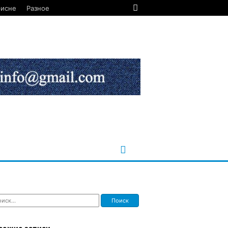
рисне
Разное
ти: