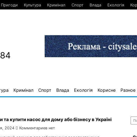
Пригоди
Культура
Кримінал
Спорт
Влада
Екологія
Ко
884
тура
Кримінал
Спорт
Влада
Екологія
Корисне
Разное
Най
и та купити насос для дому або бізнесу в Україні
я, 2024
Комментариев нет