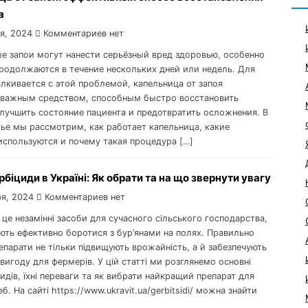
а
я, 2024
Комментариев нет
е запои могут нанести серьёзный вред здоровью, особенно
продолжаются в течение нескольких дней или недель. Для
алкивается с этой проблемой, капельница от запоя
 важным средством, способным быстро восстановить
улучшить состояние пациента и предотвратить осложнения. В
тье мы рассмотрим, как работает капельница, какие
используются и почему такая процедура […]
рбіциди в Україні: Як обрати та на що звернути увагу
я, 2024
Комментариев нет
 це незамінні засоби для сучасного сільського господарства,
яють ефективно боротися з бур’янами на полях. Правильно
репарати не тільки підвищують врожайність, а й забезпечують
вигоду для фермерів. У цій статті ми розглянемо основні
идів, їхні переваги та як вибрати найкращий препарат для
б. На сайті https://www.ukravit.ua/gerbitsidi/ можна знайти