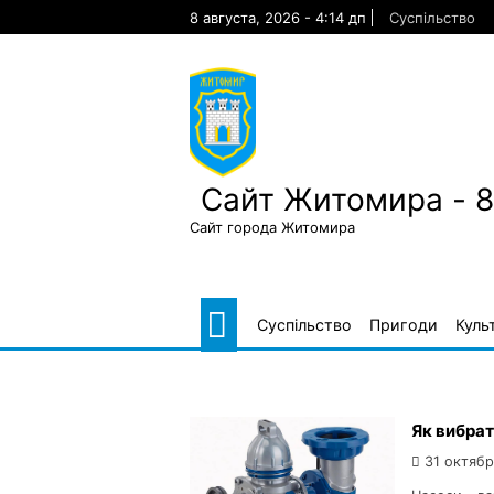
Skip
8 августа, 2026 - 4:14 дп
Суспільство
to
content
Сайт Житомира - 
Сайт города Житомира
Суспільство
Пригоди
Куль
Як вибрат
31 октябр