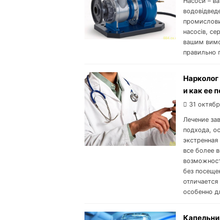
Насоси – в
водовідведе
промислови
насосів, се
вашим вимог
правильно п
Нарколог
и как ее 
31 октябр
Лечение за
подхода, о
экстренная
все более 
возможност
без посеще
отличается
особенно д
Капельни