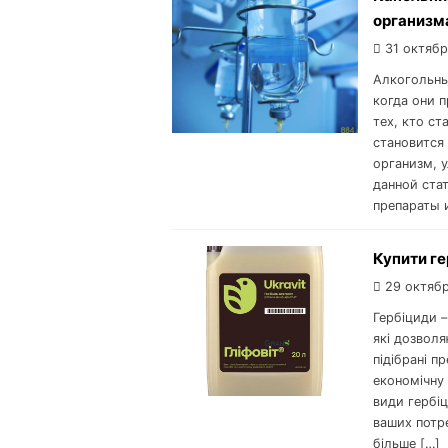
организм
31 октябр
Алкогольны
когда они 
тех, кто ст
становится
организм, 
данной ста
препараты 
Купити ге
29 октябр
Гербіциди –
які дозвол
підібрані п
економічну 
види гербіц
ваших потре
більше […]