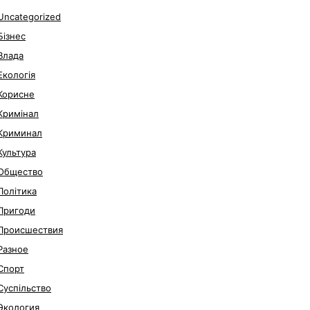
Uncategorized
Бізнес
Влада
Екологія
Корисне
Кримінал
Криминал
Культура
Общество
Політика
Пригоди
Происшествия
Разное
Спорт
Суспільство
Экология