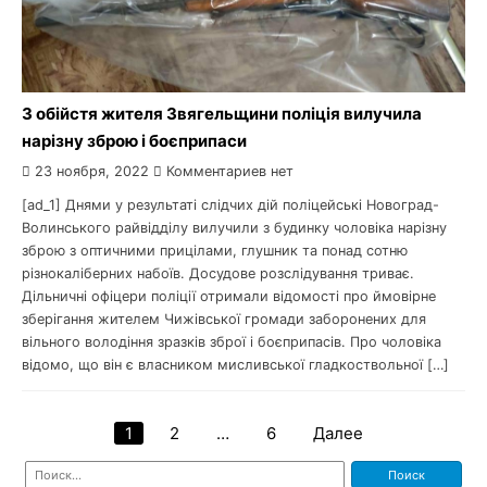
З обійстя жителя Звягельщини поліція вилучила
нарізну зброю і боєприпаси
23 ноября, 2022
Комментариев нет
[ad_1] Днями у результаті слідчих дій поліцейські Новоград-
Волинського райвідділу вилучили з будинку чоловіка нарізну
зброю з оптичними прицілами, глушник та понад сотню
різнокаліберних набоїв. Досудове розслідування триває.
Дільничні офіцери поліції отримали відомості про ймовірне
зберігання жителем Чижівської громади заборонених для
вільного володіння зразків зброї і боєприпасів. Про чоловіка
відомо, що він є власником мисливської гладкоствольної […]
1
2
…
6
Далее
Навигация
Найти:
по