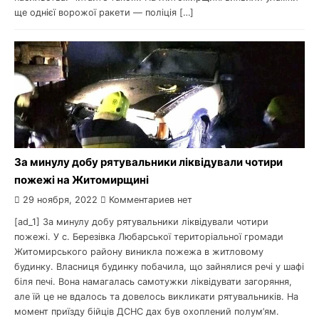
ще однієї ворожої ракети — поліція […]
За минулу добу рятувальники ліквідували чотири
пожежі на Житомирщині
29 ноября, 2022
Комментариев нет
[ad_1] За минулу добу рятувальники ліквідували чотири
пожежі. У с. Березівка Любарської територіальної громади
Житомирського району виникла пожежа в житловому
будинку. Власниця будинку побачила, що зайнялися речі у шафі
біля печі. Вона намагалась самотужки ліквідувати загоряння,
але їй це не вдалось та довелось викликати рятувальників. На
момент приїзду бійців ДСНС дах був охоплений полум’ям.