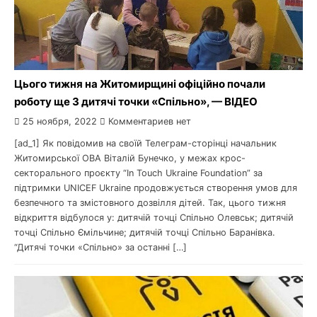
Цього тижня на Житомирщині офіційно почали
роботу ще 3 дитячі точки «Спільно», — ВІДЕО
25 ноября, 2022
Комментариев нет
[ad_1] Як повідомив на своїй Телеграм-сторінці начальник
Житомирської ОВА Віталій Бунечко, у межах крос-
секторального проєкту “In Touch Ukraine Foundation” за
підтримки UNICEF Ukraine продовжується створення умов для
безпечного та змістовного дозвілля дітей. Так, цього тижня
відкриття відбулося у: дитячій точці Спільно Олевськ; дитячій
точці Спільно Ємільчине; дитячій точці Спільно Баранівка.
“Дитячі точки «Спільно» за останні […]