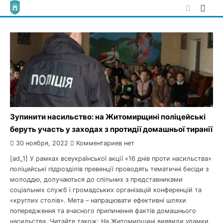
Skip
to
content
Зупинити насильство: на Житомирщині поліцейські
беруть участь у заходах з протидії домашньої тиранії
30 ноября, 2022
Комментариев нет
[ad_1] У рамках всеукраїнської акції «16 днів проти насильства»
поліцейські підрозділів превенції проводять тематичні бесіди з
молоддю, долучаються до спільних з представниками
соціальних служб і громадських організацій конференцій та
«круглих столів». Мета – напрацювати ефективні шляхи
попередження та вчасного припинення фактів домашнього
насильства. Читайте також: На Житомирщині виявили уламки