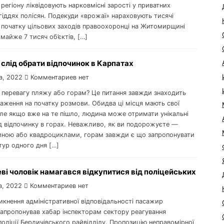
 регіону ліквідовують нарковмісні зарості у приватних
угіддях полісян. Подекуди «врожаї» нараховують тисячі
д початку цільових заходів правоохоронці на Житомирщині
айже 7 тисяч об’єктів, […]
слід обрати відпочинок в Карпатах
а, 2022
Комментариев нет
е перевагу пляжу або горам? Це питання завжди знаходить
аження на початку розмови. Обидва ці місця мають свої
Але якщо вже на те пішло, людина може отримати унікальні
ід відпочинку в горах. Неважливо, як ви подорожуєте —
иною або квадроциклами, горам завжди є що запропонувати
тур одного дня […]
ві чоловік намагався відкупитися від поліцейських
а, 2022
Комментариев нет
никнення адміністративної відповідальності пасажир
запропонував хабар інспекторам сектору реагування
поліції Бердичівського райвідділу. Пропозицію неправомірної