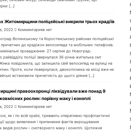
ирки […]
ах Житомирщини поліцейські викрили трьох крадіїв
а, 2022
Комментариев нет
овоград-Волинському та Коростенському районах поліцейські
 причетних до крадіжок велосипеда та мобільних телефонів.
римінальні провадження. 27 серпня до Новоград-
 райвідділу поліції звернулася 36-річна жителька смт
Жінка повідомила, що залишила свій велосипед на вулиці на
илин. Проте, коли повернулася, двоколісника на місці вже не
ейські встановили причетність до цього діяння […]
ирщині правоохоронці ліквідували вже понад 9
ковмісних рослин: порівну маку і коноплі
а, 2022
Комментариев нет
іоні, як і по всій країні, тривають оперативно-профілактичні
ції щодо виявлення і припинення фактів вирощування
х видів рослин – снотворного маку і коноплі. Щотижня