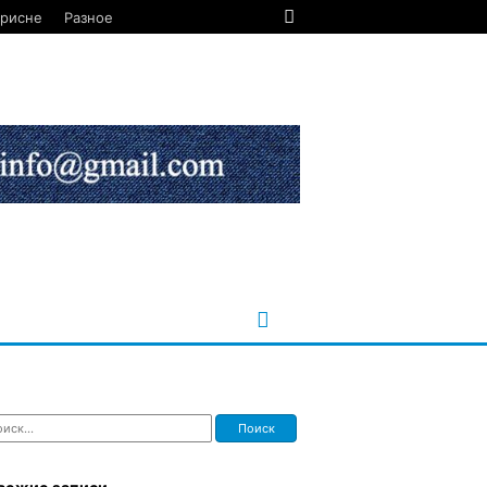
орисне
Разное
ти: