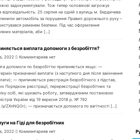
ежно задокументували. Тож тепер чоловікові загрожує
 відповідальність. 25 серпня на одній з вулиць м. Бердичева
зупинили автомобіль за порушення Правил дорожнього руху –
ористувався ременем безпеки. Під час оформлення
ивних матеріалів, аби […]
иняється виплата допомоги з безробіття?
а, 2022
Комментариев нет
лата допомоги по безробіттю припиняється якщо: —
термін призначеної виплати (з наступного дня після закінчення
лати); — припиняється реєстрація безробітного з підстав,
х Порядком реєстрації, перереєстрації безробітних та
ліку осіб, які шукають роботу, затвердженим постановою
ністрів України від 19 вересня 2018 р. № 792
tt.ly/ZXnNQOr); — призначається допомога по вагітності […]
ги на Гіді для безробітних
Р
а, 2022
Комментариев нет