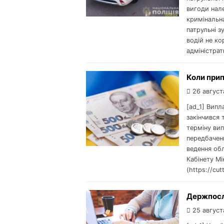
вигоди нал
кримінальна
патрульні 
водій не к
адміністрат
Коли прип
26 август
[ad_1] Вип
закінчився 
терміну вип
передбачени
ведення об
Кабінету Мі
(https://cu
Держпослу
25 август