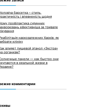
вежие записи
Чоловіча барсетка – стиль,
практичність і впевненість щодня
Чому профілактика судинних
захворювань ефективніша за тривале
лікування
Реабілітація наркозалежних Харків: як
вибрати клініку
Как влияет пищевой этанол «Экстра»
на организм?
Солнечные панели — как быстро они
окупаются в реальной жизни в
Украине?
вежие комментарии
рхивы