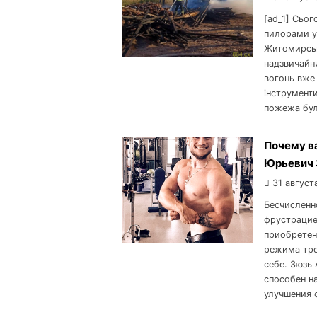
[ad_1] Сьог
пилорами у
Житомирськ
надзвичайни
вогонь вже 
інструменти
пожежа була
Почему в
Юрьевич 
31 август
Бесчисленн
фрустрацией
приобретен
режима тре
себе. Зюзь
способен н
улучшения с