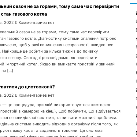
ний сезон не за горами, тому саме час перевірити
 стан газового котла
а, 2022
Комментариев нет
ювальний сезон не за горами, тому саме час перевірити
тан газового котла. Діагностику системи опалення потрібно
авчасно, щоб у разі виникнення несправності, швидко все
 Найкраще це робити за кілька тижнів до початку
го сезону. Сьогодні розповідаємо, як перевірити
ий імпортний котел. Якщо ви вмикаєте пристрій у звичний
н не […]
уватися до цистоскопії?
а, 2022
Комментариев нет
я — це процедура, при якій використовується цистоскоп
пристрій з камерою на кінці), щоб побачити, що відбувається
вашої сечовидільної системи, та виявити можливі проблеми.
дільна система виводить відходи з організму після того, як
трують вашу кров та видаляють токсини. Ця система
рки; сечовий міхур; сечоводи (маленькі трубки, що