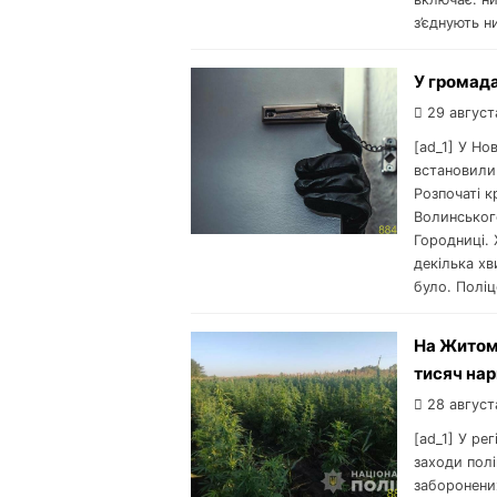
з’єднують н
У громад
29 август
[ad_1] У Н
встановили
Розпочаті к
Волинського
Городниці. 
декілька хв
було. Поліц
На Житом
тисяч нар
28 август
[ad_1] У рег
заходи полі
заборонени