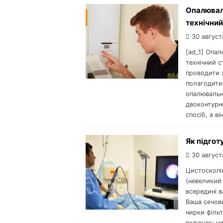
Опалюваль
технічний
30 август
[ad_1] Опал
технічний с
проводити з
полагодити.
опалювально
двоконтурн
спосіб, а ві
Як підгот
30 август
Цистоскопі
(невеликий 
всередині 
Ваша сечови
нирки філь
включає: ни