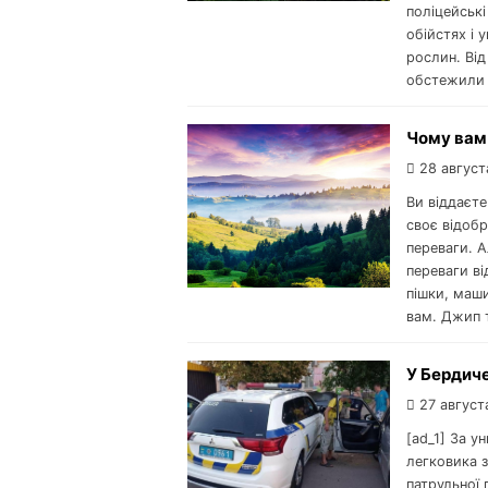
поліцейські
обійстях і 
рослин. Ві
обстежили м
Чому вам 
28 август
Ви віддаєт
своє відобр
переваги. 
переваги в
пішки, маш
вам. Джип 
У Бердиче
27 август
[ad_1] За у
легковика 
патрульної 