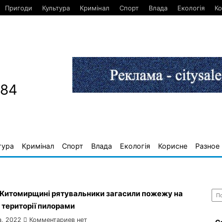
Пригоди
Культура
Кримінал
Спорт
Влада
Екологія
К
884
тура
Кримінал
Спорт
Влада
Екологія
Корисне
Разное
Най
а Житомирщині рятувальники загасили пожежу на
 території пилорами
а, 2022
Комментариев нет