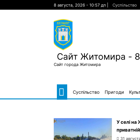
Skip
8 августа, 2026 - 10:57 дп
Суспільство
to
content
Сайт Житомира - 
Сайт города Житомира
Суспільство
Пригоди
Куль
У селі н
приватній
31 август