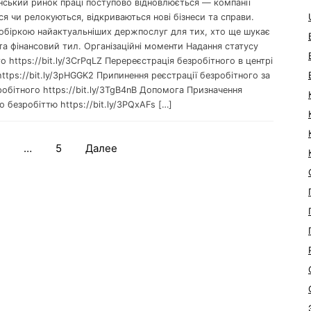
їнський ринок праці поступово відновлюється — компанії
я чи релокуються, відкриваються нові бізнеси та справи.
обіркою найактуальніших держпослуг для тих, хто ще шукає
та фінансовий тил. Організаційні моменти Надання статусу
о https://bit.ly/3CrPqLZ Перереєстрація безробітного в центрі
https://bit.ly/3pHGGK2 Припинення реєстрації безробітного за
обітного https://bit.ly/3TgB4nB Допомога Призначення
 безробіттю https://bit.ly/3PQxAFs […]
…
5
Далее
Навигация
по
записям