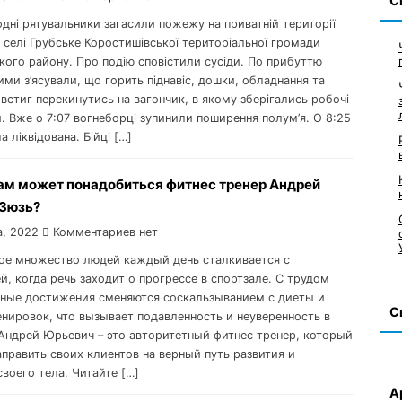
С
одні рятувальники загасили пожежу на приватній території
 селі Грубське Коростишівської територіальної громади
ого району. Про подію сповістили сусіди. По прибуттю
ми з’ясували, що горить піднавіс, дошки, обладнання та
встиг перекинутись на вагончик, в якому зберігались робочі
. Вже о 7:07 вогнеборці зупинили поширення полум’я. О 8:25
 ліквідована. Бійці […]
ам может понадобиться фитнес тренер Андрей
Зюзь?
а, 2022
Комментариев нет
ое множество людей каждый день сталкивается с
, когда речь заходит о прогрессе в спортзале. С трудом
ные достижения сменяются соскальзыванием с диеты и
С
нировок, что вызывает подавленность и неуверенность в
 Андрей Юрьевич – это авторитетный фитнес тренер, который
аправить своих клиентов на верный путь развития и
воего тела. Читайте […]
А