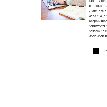
[ad_1] Укра
повертаютьс
Ділимося д
своє місце 
безробітног
зайнятості 
заявою безр
допомоги по
1
2