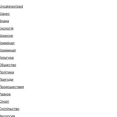
Uncategorized
Бізнес
Влада
Екологія
Корисне
Кримінал
Криминал
Культура
Общество
Політика
Пригоди
Происшествия
Разное
Спорт
Суспільство
Экология