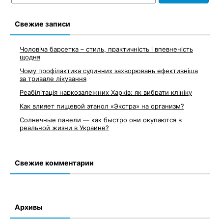
по
записям
Свежие записи
Чоловіча барсетка – стиль, практичність і впевненість
щодня
Чому профілактика судинних захворювань ефективніша
за тривале лікування
Реабілітація наркозалежних Харків: як вибрати клініку
Как влияет пищевой этанол «Экстра» на организм?
Солнечные панели — как быстро они окупаются в
реальной жизни в Украине?
Свежие комментарии
Архивы