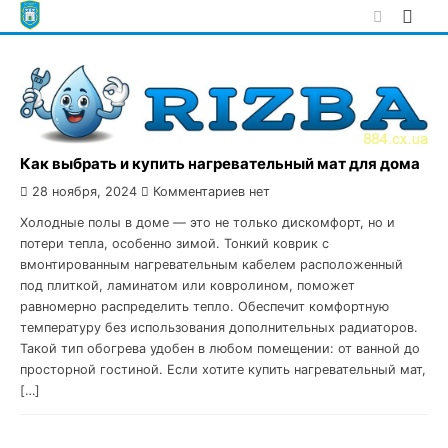
Skip
to
content
Как выбрать и купить нагревательный мат для дома
28 ноября, 2024
Комментариев нет
Холодные полы в доме — это не только дискомфорт, но и
потери тепла, особенно зимой. Тонкий коврик с
вмонтированным нагревательным кабелем расположенный
под плиткой, ламинатом или ковролином, поможет
равномерно распределить тепло. Обеспечит комфортную
температуру без использования дополнительных радиаторов.
Такой тип обогрева удобен в любом помещении: от ванной до
просторной гостиной. Если хотите купить нагревательный мат,
[…]