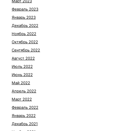
Март 2023
Февраль 2023
Январь 2023
Декабрь 2022
Ноябрь 2022
Октябрь 2022
Сентябрь 2022
Август 2022
Июль 2022
Июнь 2022
Май 2022
Апрель 2022
Март 2022
Февраль 2022
Январь 2022
Декабрь 2021