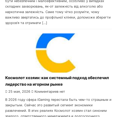
бути небезпечним і малоефективним, особливо у випадках
складних захворювань, як-от залежність від алкоголю або
наркотична залежність. Саме тому чітко розуміти, чому
важливо звертатись до профільної клініки, допоможе зберегти
здоров’я та отримати […]
Космолот хозяин: как системный подход обеспечил
лидерство на игорном рынке
25 мая, 2026
Комментариев нет
В 2026 году сфера iGaming перестала быть чем-то страшным и
закрытым. Сейчас это развитый сегмент экономики
развлечений. В этих реалиях Космолот хозяин стал синоним
зрелого, ответственного менеджмента и долгосрочного