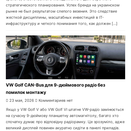
стратегического планирования. Успех бренда на украинском
рынке не был результатом слепого везения. Это следствие
жесткой дисциплины, масштабных инвестиций в IT-
инфраструктуру и четкого понимания того, как должен […]
VW Golf CAN-Bus для 9-дюймового радіо без
помилок монтажу
23 мая, 2026
Комментариев нет
Якщо у VW Golf V або VW Golf VI штатне VW-радіо замінюється
на сучасну 9-дюймову планшетну автомагнітолу, багато хто
спочатку думає про відповідну радіорамку. Це зрозуміло, адже
великий дисплей повинен акуратно сидіти в панелі приладів.