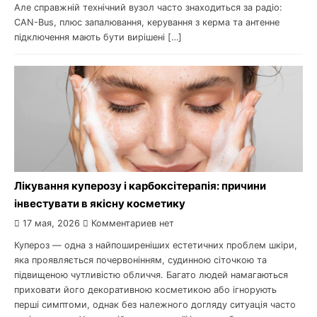
Але справжній технічний вузол часто знаходиться за радіо:
CAN-Bus, плюс запалювання, керування з керма та антенне
підключення мають бути вирішені […]
Лікування куперозу і карбоксітерапія: причини
інвестувати в якісну косметику
17 мая, 2026
Комментариев нет
Купероз — одна з найпоширеніших естетичних проблем шкіри,
яка проявляється почервонінням, судинною сіточкою та
підвищеною чутливістю обличчя. Багато людей намагаються
приховати його декоративною косметикою або ігнорують
перші симптоми, однак без належного догляду ситуація часто