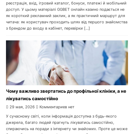
реєстрація, вхід, ігровий каталог, бонуси, платежі й мобільний
доступ. У цьому матеріалі GGBET онлайн казино подається не
як короткий рекламний заклик, а як практичний маршрут для
читача: як користувач проходить шлях від першого знайомства
з брендом до входу в кабінет, перевірки […]
Чому важливо звертатись до профільної клініки, а не
лікуватись самостійно
29 мая, 2026
Комментариев нет
У сучасному світі, коли інформація доступна з будь-якого
джерела, багато людей прагнуть лікуватись самостійно,
спираючись на поради з інтернету чи знайомих. Проте це може