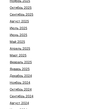
Ноябрь 2025
Октябрь 2025
Сентябрь 2025
Август 2025
Июль 2025
Июнь 2025
Май 2025
Апрель 2025
Март 2025
Февраль 2025
Январь 2025
Декабрь 2024
Ноябрь 2024
Октябрь 2024
Сентябрь 2024
Август 2024